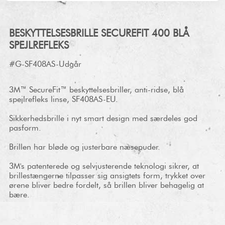
BESKYTTELSESBRILLE SECUREFIT 400 BLÅ
SPEJLREFLEKS
#G-SF408AS-Udgår
3M™ SecureFit™ beskyttelsesbriller, anti-ridse, blå
spejlrefleks linse, SF408AS-EU.
Sikkerhedsbrille i nyt smart design med særdeles god
pasform.
Brillen har bløde og justerbare næsepuder.
3M's patenterede og selvjusterende teknologi sikrer, at
brillestængerne tilpasser sig ansigtets form, trykket over
ørene bliver bedre fordelt, så brillen bliver behagelig at
bære.