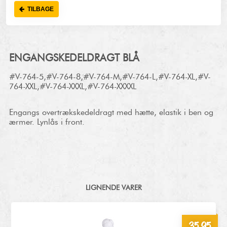
TILBAGE
ENGANGSKEDELDRAGT BLÅ
#V-764-5,#V-764-8,#V-764-M,#V-764-L,#V-764-XL,#V-
764-XXL,#V-764-XXXL,#V-764-XXXXL
Engangs overtrækskedeldragt med hætte, elastik i ben og
ærmer. Lynlås i front.
LIGNENDE VARER
35,95