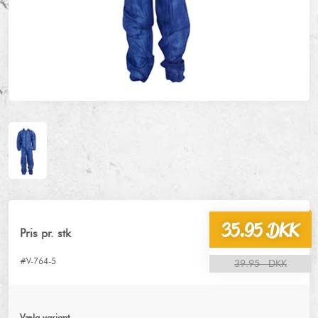
35.95 DKK
Pris pr. stk
#V-764-5
39.95 DKK
Vælg variant