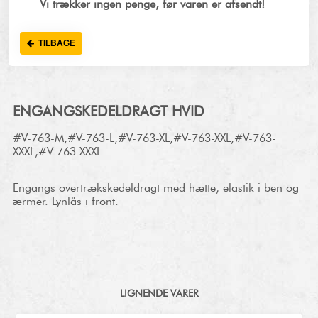
Vi trækker ingen penge, før varen er afsendt!
TILBAGE
ENGANGSKEDELDRAGT HVID
#V-763-M,#V-763-L,#V-763-XL,#V-763-XXL,#V-763-
XXXL,#V-763-XXXL
Engangs overtrækskedeldragt med hætte, elastik i ben og
ærmer. Lynlås i front.
LIGNENDE VARER