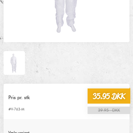
35.95 DKK
Pris pr. stk
#V-763-M
39.95 DKK
Vælg variant