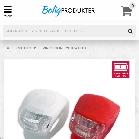
0,00
0
MENU
/
/
CYKELLYGTER
MINI SILIKONE LYGTESÆT LED