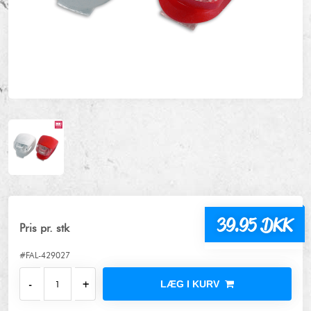
39.95 DKK
Pris pr. stk
#FAL-429027
LÆG I KURV