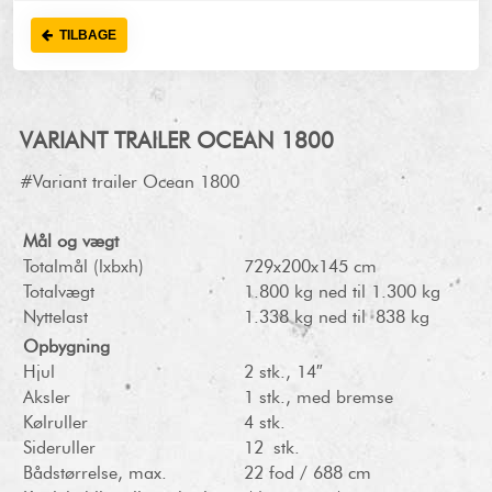
TILBAGE
VARIANT TRAILER OCEAN 1800
#Variant trailer Ocean 1800
Mål og vægt
Totalmål (lxbxh)
729x200x145 cm
Totalvægt
1.800 kg ned til 1.300 kg
Nyttelast
1.338 kg ned til 838 kg
Opbygning
Hjul
2 stk., 14″
Aksler
1 stk., med bremse
Kølruller
4 stk.
Sideruller
12 stk.
Bådstørrelse, max.
22 fod / 688 cm