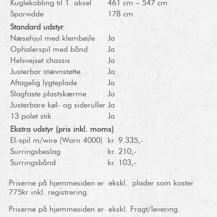
Kuglekobling til 1. aksel
461 cm – 547 cm
Sporvidde
178 cm
Standard udstyr
Næsehjul med klembøjle
Ja
Ophalerspil med bånd
Ja
Helsvejset chassis
Ja
Justerbar stævnstøtte
Ja
Aftagelig lygteplade
Ja
Slagfaste plastskærme
Ja
Justerbare køl- og sideruller
Ja
13 polet stik
Ja
Ekstra udstyr (pris inkl. moms)
El-spil m/wire (Warn 4000)
kr. 9.335,-
Surringsbeslag
kr. 210,-
Surringsbånd
kr. 103,-
Priserne på hjemmesiden er ekskl. plader som koster
775kr inkl. registrering.
Priserne på hjemmesiden er ekskl. Fragt/levering.