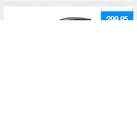
299,95
CYKELHJELM MATSORT LYNX ALL-ROAD
INFO
FLERE VARIANTER
109,95