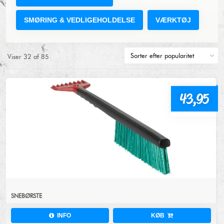
SMØRING & VEDLIGEHOLDELSE
VÆRKTØJ
Viser
32
af
85
43,95
SNEBØRSTE
INFO
KØB