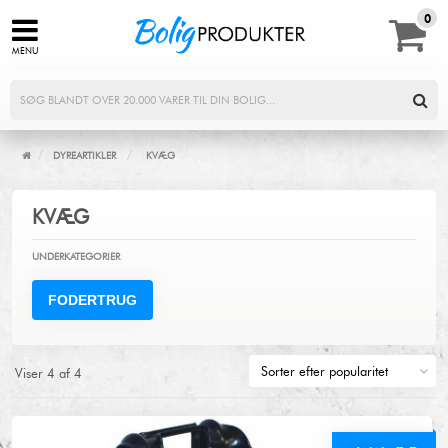
0,00
0
MENU
/
/
DYREARTIKLER
KVÆG
KVÆG
UNDERKATEGORIER
FODERTRUG
Viser
4
af
4