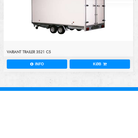
VARIANT TRAILER 3521 C5
INFO
KØB
BOLIG-PRODUKTER.DK APS
GAMMELGÅRDSVEJ 9 - 7130 JUELSEMINDE
TELE: 30 29 87 87
MAIL:
SALG@BOLIG-PRODUKTER.DK