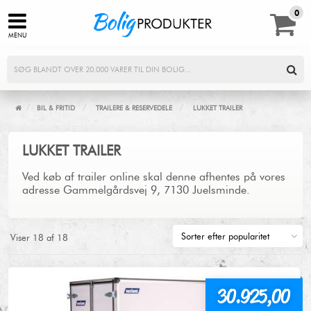
0,00
0
MENU
/
/
/
BIL & FRITID
TRAILERE & RESERVEDELE
LUKKET TRAILER
LUKKET TRAILER
Ved køb af trailer online skal denne afhentes på vores
adresse Gammelgårdsvej 9, 7130 Juelsminde.
Viser
18
af
18
30.925,00